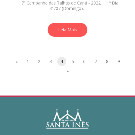
7ª Campanha das Talhas de Caná - 2022 1º Dia
31/07 (Domingo)...
Leia Mais
«
1
2
3
4
5
6
7
8
9
»