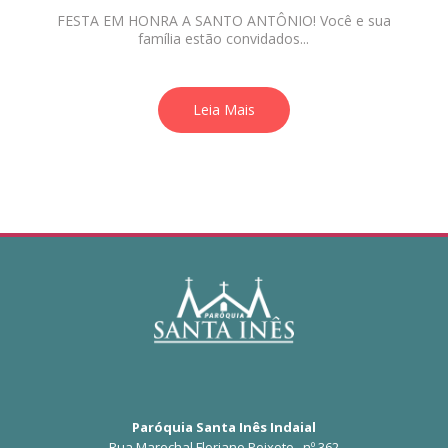
FESTA EM HONRA A SANTO ANTÔNIO! Você e sua
família estão convidados...
Leia Mais
Paróquia Santa Inês Indaial
Rua Marechal Floriano Peixoto , nº 362