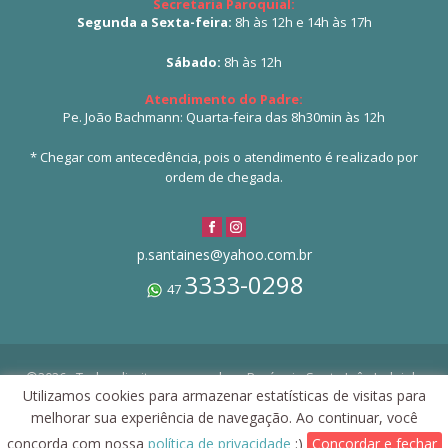
Secretaria Paroquial:
Segunda a Sexta-feira:
8h às 12h e 14h às 17h
Sábado:
8h às 12h
Atendimento do Padre:
Pe. João Bachmann: Quarta-feira das 8h30min às 12h
* Chegar com antecedência, pois o atendimento é realizado por
ordem de chegada.
p.santaines@yahoo.com.br
3333-0298
47
©2026 - Todos direitos reservados - Paróquia Santa Inês Indaial -
Utilizamos cookies para armazenar estatísticas de visitas para
Política de Privacidade
melhorar sua experiência de navegação. Ao continuar, você
concorda com nossa
política de privacidade
:)
Concordar e fechar